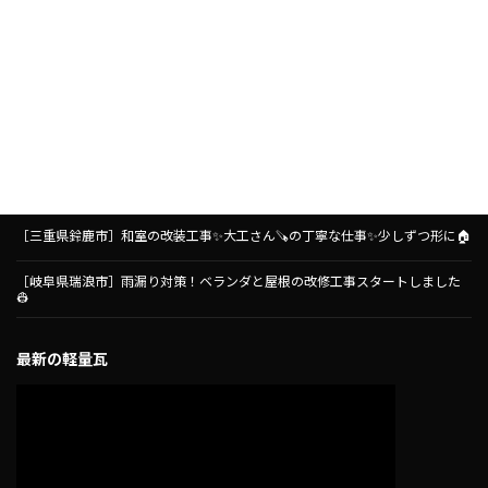
［岐阜県瑞浪市］雨漏り対策！ベランダ防水工事がスタートしました🏠
［三重県鈴鹿市］とても可愛いく外壁塗装が仕上がりました🏠✨
［名古屋市守山区］コープ小幡店さんにて、コープあいちさん主催の失敗、後
悔しないためのリフォーム講座をさせていただきました🧑‍🏫リフォーム前に
知っておきたいこと🏠
［三重県鈴鹿市］和室の改装工事✨大工さん🪚の丁寧な仕事✨少しずつ形に🏠
［岐阜県瑞浪市］雨漏り対策！ベランダと屋根の改修工事スタートしました
👷
最新の軽量瓦