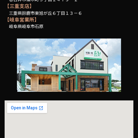
【三重支店】
三重県鈴鹿市東旭が丘６丁目１３－６
【岐阜営業所】
岐阜県岐阜市石原