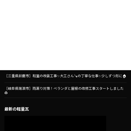
［岐阜県瑞浪市］雨漏り対策！ベランダ防水工事がスタートしました🏠
［三重県鈴鹿市］とても可愛いく外壁塗装が仕上がりました🏠✨
［名古屋市守山区］コープ小幡店さんにて、コープあいちさん主催の失敗、後
悔しないためのリフォーム講座をさせていただきました🧑‍🏫リフォーム前に
知っておきたいこと🏠
［三重県鈴鹿市］和室の改装工事✨大工さん🪚の丁寧な仕事✨少しずつ形に🏠
［岐阜県瑞浪市］雨漏り対策！ベランダと屋根の改修工事スタートしました
👷
最新の軽量瓦