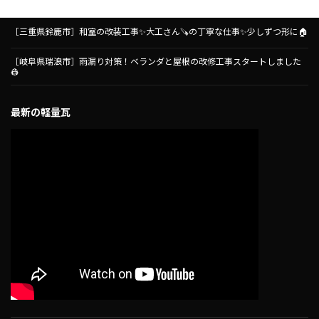
知っておきたいこと🏠
［三重県鈴鹿市］和室の改装工事✨大工さん🪚の丁寧な仕事✨少しずつ形に🏠
［岐阜県瑞浪市］雨漏り対策！ベランダと屋根の改修工事スタートしました
👷
最新の軽量瓦