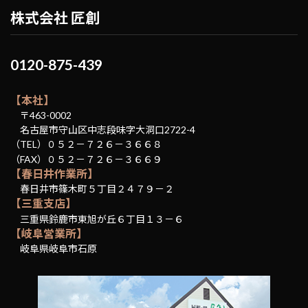
株式会社 匠創
0120-875-439
【本社】
〒463-0002
名古屋市守山区中志段味字大洞口2722-4
（TEL）０５２－７２６－３６６８
（FAX）０５２－７２６－３６６９
【春日井作業所】
春日井市篠木町５丁目２４７９－２
【三重支店】
三重県鈴鹿市東旭が丘６丁目１３－６
【岐阜営業所】
岐阜県岐阜市石原