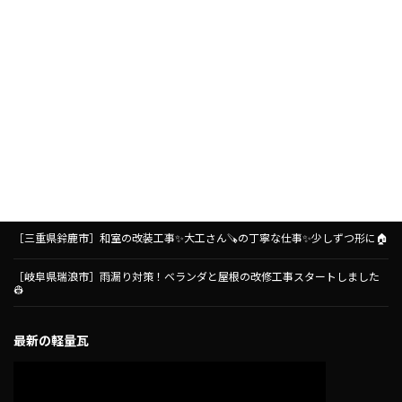
［岐阜県瑞浪市］雨漏り対策！ベランダ防水工事がスタートしました🏠
［三重県鈴鹿市］とても可愛いく外壁塗装が仕上がりました🏠✨
［名古屋市守山区］コープ小幡店さんにて、コープあいちさん主催の失敗、後
悔しないためのリフォーム講座をさせていただきました🧑‍🏫リフォーム前に
知っておきたいこと🏠
［三重県鈴鹿市］和室の改装工事✨大工さん🪚の丁寧な仕事✨少しずつ形に🏠
［岐阜県瑞浪市］雨漏り対策！ベランダと屋根の改修工事スタートしました
👷
最新の軽量瓦