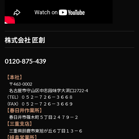
株式会社 匠創
0120-875-439
【本社】
〒463-0002
名古屋市守山区中志段味字大洞口2722-4
（TEL）０５２－７２６－３６６８
（FAX）０５２－７２６－３６６９
【春日井作業所】
春日井市篠木町５丁目２４７９－２
【三重支店】
三重県鈴鹿市東旭が丘６丁目１３－６
【岐阜営業所】