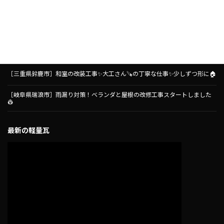
［三重県鈴鹿市］とても可愛いく外壁塗装が仕上がりました🏠✨
［名古屋市守山区］コープ小幡店さんにて、コープあいちさん主催の失敗、後
悔しないためのリフォーム講座をさせていただきました🧑‍🏫リフォーム前に
知っておきたいこと🏠
［三重県鈴鹿市］和室の改装工事✨大工さん🪚の丁寧な仕事✨少しずつ形に🏠
［岐阜県瑞浪市］雨漏り対策！ベランダと屋根の改修工事スタートしました
👷
最新の軽量瓦