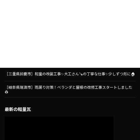
［岐阜県瑞浪市］雨漏り対策！ベランダ防水工事がスタートしました🏠
［三重県鈴鹿市］とても可愛いく外壁塗装が仕上がりました🏠✨
［名古屋市守山区］コープ小幡店さんにて、コープあいちさん主催の失敗、後
悔しないためのリフォーム講座をさせていただきました🧑‍🏫リフォーム前に
知っておきたいこと🏠
［三重県鈴鹿市］和室の改装工事✨大工さん🪚の丁寧な仕事✨少しずつ形に🏠
［岐阜県瑞浪市］雨漏り対策！ベランダと屋根の改修工事スタートしました
👷
最新の軽量瓦