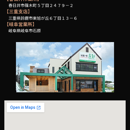
春日井市篠木町５丁目２４７９－２
【三重支店】
三重県鈴鹿市東旭が丘６丁目１３－６
【岐阜営業所】
岐阜県岐阜市石原